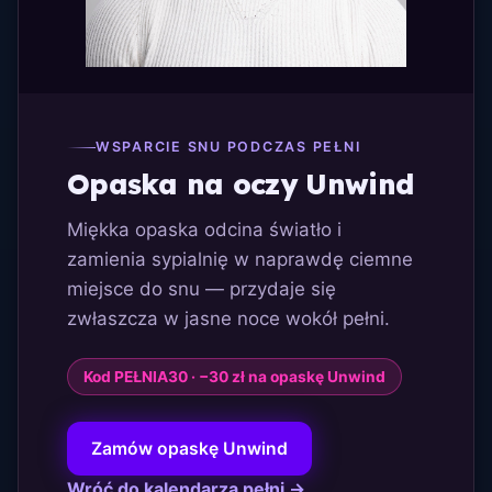
WSPARCIE SNU PODCZAS PEŁNI
Opaska na oczy Unwind
Miękka opaska odcina światło i
zamienia sypialnię w naprawdę ciemne
miejsce do snu — przydaje się
zwłaszcza w jasne noce wokół pełni.
Kod PEŁNIA30 · −30 zł na opaskę Unwind
Zamów opaskę Unwind
Wróć do kalendarza pełni →