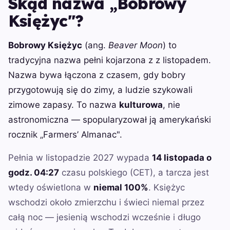
Skąd nazwa „Bobrowy
Księżyc"?
Bobrowy Księżyc
(ang.
Beaver Moon
) to
tradycyjna nazwa pełni kojarzona z z listopadem.
Nazwa bywa łączona z czasem, gdy bobry
przygotowują się do zimy, a ludzie szykowali
zimowe zapasy. To nazwa
kulturowa
, nie
astronomiczna — spopularyzował ją amerykański
rocznik „Farmers’ Almanac".
Pełnia w listopadzie 2027 wypada
14 listopada o
godz. 04:27
czasu polskiego (CET), a tarcza jest
wtedy oświetlona w
niemal 100%
. Księżyc
wschodzi około zmierzchu i świeci niemal przez
całą noc — jesienią wschodzi wcześnie i długo