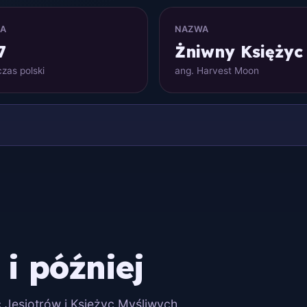
NA
NAZWA
7
Żniwny Księżyc
zas polski
ang. Harvest Moon
 i później
c Jesiotrów i Księżyc Myśliwych.