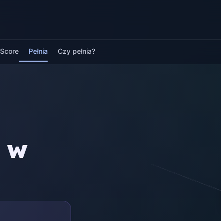
pScore
Pełnia
Czy pełnia?
a w