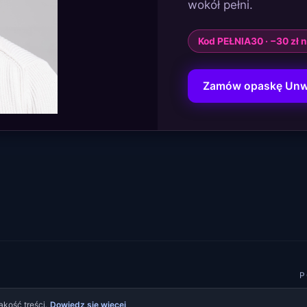
wokół pełni.
Kod PEŁNIA30 · −30 zł
Zamów opaskę Unw
P
akość treści.
Dowiedz się więcej