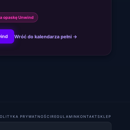
 na opaskę Unwind
Wróć do kalendarza pełni →
ind
OLITYKA PRYWATNOŚCI
REGULAMIN
KONTAKT
SKLEP