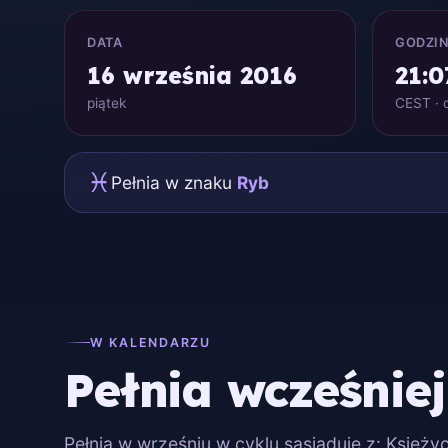
DATA
GODZI
16 września 2016
21:0
piątek
CEST · c
♓
Pełnia w znaku
Ryb
W KALENDARZU
Pełnia wcześniej
Pełnia w wrześniu w cyklu sąsiaduje z: Księży