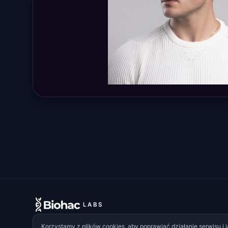
LABS
Korzystamy z plików cookies, aby poprawiać działanie serwisu i j