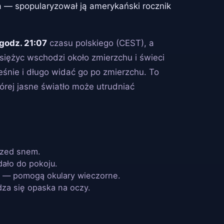
a — spopularyzował ją amerykański rocznik
godz. 21:07
czasu polskiego (CEST), a
Księżyc wschodzi około zmierzchu i świeci
eśnie i długo widać go po zmierzchu. To
órej jasne światło może utrudniać
rzed snem.
dało do pokoju.
w — pomogą okulary wieczorne.
dza się opaska na oczy.