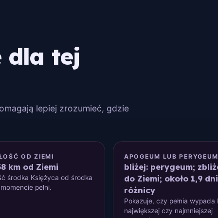
dla tej
Pomagają lepiej zrozumieć, gdzie
ŁOŚĆ OD ZIEMI
APOGEUM LUB PERYGEU
38 km od Ziemi
bliżej: perygeum; zbliż
do Ziemi; około 1,9 dn
ść środka Księżyca od środka
 momencie pełni.
różnicy
Pokazuje, czy pełnia wypada b
największej czy najmniejszej