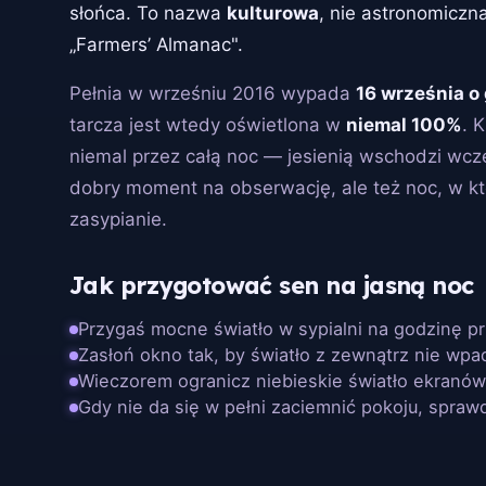
słońca. To nazwa
kulturowa
, nie astronomiczn
„Farmers’ Almanac".
Pełnia w wrześniu 2016 wypada
16 września o 
tarcza jest wtedy oświetlona w
niemal 100%
. 
niemal przez całą noc — jesienią wschodzi wcz
dobry moment na obserwację, ale też noc, w kt
zasypianie.
Jak przygotować sen na jasną noc
Przygaś mocne światło w sypialni na godzinę p
Zasłoń okno tak, by światło z zewnątrz nie wpa
Wieczorem ogranicz niebieskie światło ekranó
Gdy nie da się w pełni zaciemnić pokoju, spraw