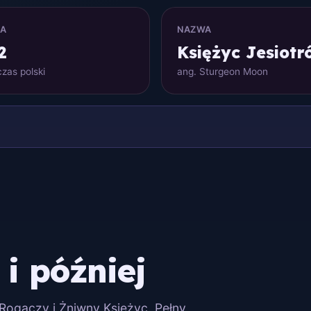
NA
NAZWA
2
Księżyc Jesiotr
zas polski
ang. Sturgeon Moon
 i później
c Rogaczy i Żniwny Księżyc. Pełny