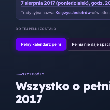
7 sierpnia 2017 (poniedziałek), godz. 
Tradycyjna nazwa:
Księżyc Jesiotrów
·
oświetle
DO TEJ PEŁNI ZOSTAŁO
Pełny kalendarz pełni
Pełnia nie daje spać
SZCZEGÓŁY
Wszystko o pełni
2017