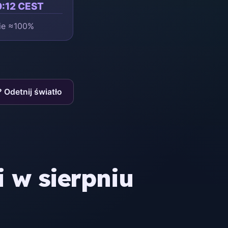
20:12 CEST
nie ≈100%
? Odetnij światło
 w sierpniu