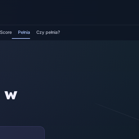
pScore
Pełnia
Czy pełnia?
a w