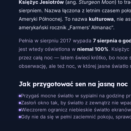
Księżyc Jesiotrów
(ang.
Sturgeon Moon
) to tr
sierpniem. Nazwa łączona z letnim czasem poło
Ameryki Północnej. To nazwa
kulturowa
, nie a
amerykański rocznik „Farmers’ Almanac".
Pełnia w sierpniu 2017 wypada
7 sierpnia o go
jest wtedy oświetlona w
niemal 100%
. Księżyc
przez całą noc — latem świeci krótko, bo noce
obserwację, ale też noc, w której jasne światło
Jak przygotować sen na jasną noc
Przygaś mocne światło w sypialni na godzinę p
Zasłoń okno tak, by światło z zewnątrz nie wpa
Wieczorem ogranicz niebieskie światło ekranó
Gdy nie da się w pełni zaciemnić pokoju, spraw