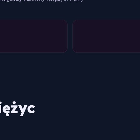
iężyc