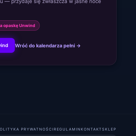
u — przydaje się zwłaszcza w jasne noce
 na opaskę Unwind
Wróć do kalendarza pełni →
ind
OLITYKA PRYWATNOŚCI
REGULAMIN
KONTAKT
SKLEP