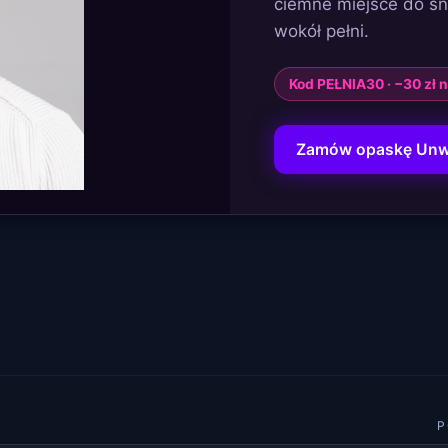
ciemne miejsce do sn
wokół pełni.
Kod PEŁNIA30 · −30 zł
Zamów opaskę Unw
P