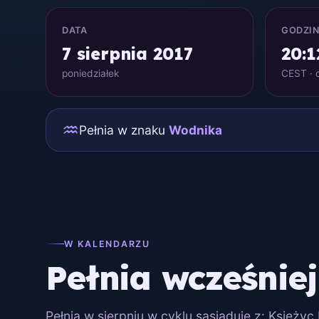
DATA
GODZI
7 sierpnia 2017
20:1
poniedziałek
CEST · c
♒
Pełnia w znaku
Wodnika
W KALENDARZU
Pełnia wcześniej
Pełnia w sierpniu w cyklu sąsiaduje z: Księży