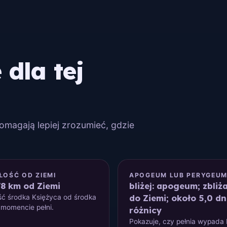
dla tej
Pomagają lepiej zrozumieć, gdzie
ŁOŚĆ OD ZIEMI
APOGEUM LUB PERYGEU
78 km od Ziemi
bliżej: apogeum; zbliża
do Ziemi; około 5,0 dn
ść środka Księżyca od środka
 momencie pełni.
różnicy
Pokazuje, czy pełnia wypada b