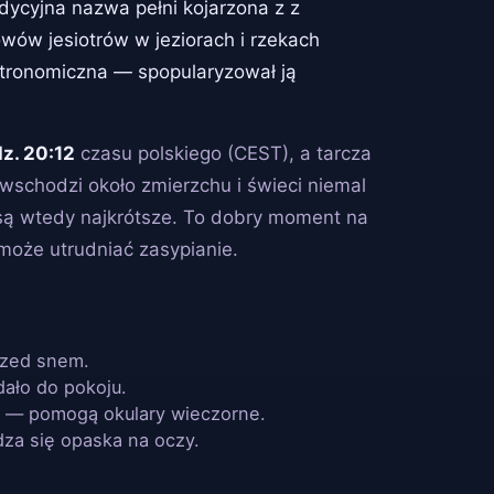
adycyjna nazwa pełni kojarzona z z
wów jesiotrów w jeziorach i rzekach
stronomiczna — spopularyzował ją
dz. 20:12
czasu polskiego (CEST), a tarcza
 wschodzi około zmierzchu i świeci niemal
 są wtedy najkrótsze. To dobry moment na
 może utrudniać zasypianie.
rzed snem.
dało do pokoju.
w — pomogą okulary wieczorne.
dza się opaska na oczy.