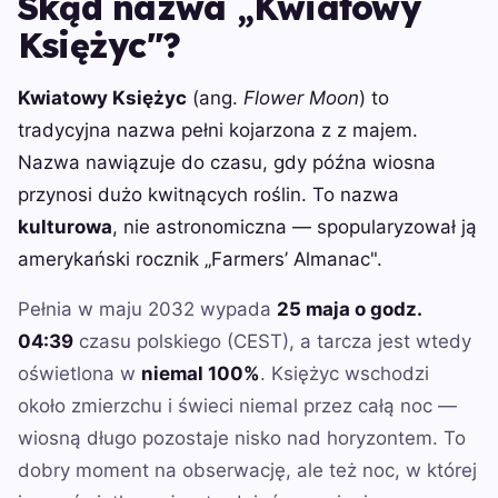
Skąd nazwa „Kwiatowy
Księżyc"?
Kwiatowy Księżyc
(ang.
Flower Moon
) to
tradycyjna nazwa pełni kojarzona z z majem.
Nazwa nawiązuje do czasu, gdy późna wiosna
przynosi dużo kwitnących roślin. To nazwa
kulturowa
, nie astronomiczna — spopularyzował ją
amerykański rocznik „Farmers’ Almanac".
Pełnia w maju 2032 wypada
25 maja o godz.
04:39
czasu polskiego (CEST), a tarcza jest wtedy
oświetlona w
niemal 100%
. Księżyc wschodzi
około zmierzchu i świeci niemal przez całą noc —
wiosną długo pozostaje nisko nad horyzontem. To
dobry moment na obserwację, ale też noc, w której