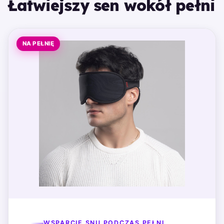
Łatwiejszy sen wokół pełni
NA PEŁNIĘ
WSPARCIE SNU PODCZAS PEŁNI