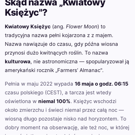
Skąd nazwa „Kwiatowy
Księżyc"?
Kwiatowy Księżyc
(ang.
Flower Moon
) to
tradycyjna nazwa pełni kojarzona z z majem.
Nazwa nawiązuje do czasu, gdy późna wiosna
przynosi dużo kwitnących roślin. To nazwa
kulturowa
, nie astronomiczna — spopularyzował ją
amerykański rocznik „Farmers’ Almanac".
Pełnia w maju 2022 wypada
16 maja o godz. 06:15
czasu polskiego (CEST), a tarcza jest wtedy
oświetlona w
niemal 100%
. Księżyc wschodzi
około zmierzchu i świeci niemal przez całą noc —
wiosną długo pozostaje nisko nad horyzontem. To
dobry moment na obserwację, ale też noc, w której