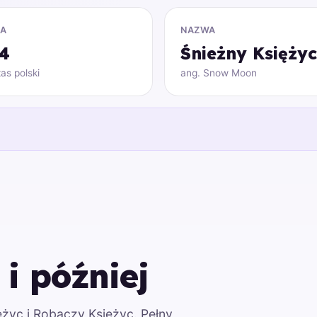
NA
NAZWA
24
Śnieżny Księżyc
as polski
ang. Snow Moon
 i później
iężyc i Robaczy Księżyc. Pełny