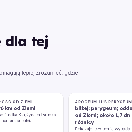
dla tej
Pomagają lepiej zrozumieć, gdzie
ŁOŚĆ OD ZIEMI
APOGEUM LUB PERYGEU
96 km od Ziemi
bliżej: perygeum; odda
od Ziemi; około 1,7 dn
ść środka Księżyca od środka
 momencie pełni.
różnicy
Pokazuje, czy pełnia wypada b