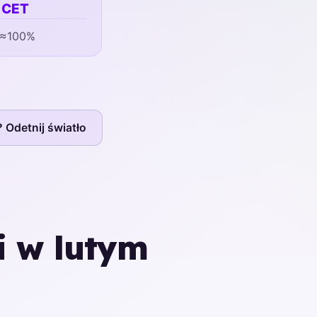
4 CET
e ≈100%
? Odetnij światło
i w lutym