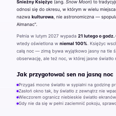
Śnieżny Księżyc
(ang.
Snow Moon
) to tradycy
odnosi się do okresu, w którym w wielu miejsca
nazwa
kulturowa
, nie astronomiczna — spopul
Almanac".
Pełnia w lutym 2027 wypada
21 lutego o godz.
wtedy oświetlona w
niemal 100%
. Księżyc wsc
całą noc — zimą bywa wyjątkowo jasny na tle ś
obserwację, ale też noc, w której jasne światło
Jak przygotować sen na jasną noc
Przygaś mocne światło w sypialni na godzinę p
Zasłoń okno tak, by światło z zewnątrz nie wpa
Wieczorem ogranicz niebieskie światło ekranó
Gdy nie da się w pełni zaciemnić pokoju, spraw