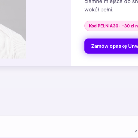
ciemne miejsce do sn
wokół pełni.
Kod PEŁNIA30 · −30 zł
Zamów opaskę Unw
P