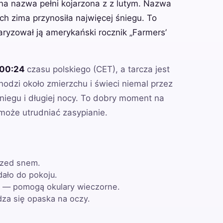
jna nazwa pełni kojarzona z z lutym. Nazwa
ch zima przynosiła najwięcej śniegu. To
aryzował ją amerykański rocznik „Farmers’
 00:24
czasu polskiego (CET), a tarcza jest
hodzi około zmierzchu i świeci niemal przez
niegu i długiej nocy. To dobry moment na
 może utrudniać zasypianie.
rzed snem.
dało do pokoju.
w — pomogą okulary wieczorne.
dza się opaska na oczy.