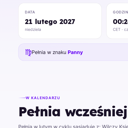
DATA
GODZI
21 lutego 2027
00:
niedziela
CET · cz
♍
Pełnia w znaku
Panny
W KALENDARZU
Pełnia wcześniej
Pełnia w lutym w cyklu sąsiaduje z: Wilczy Ks