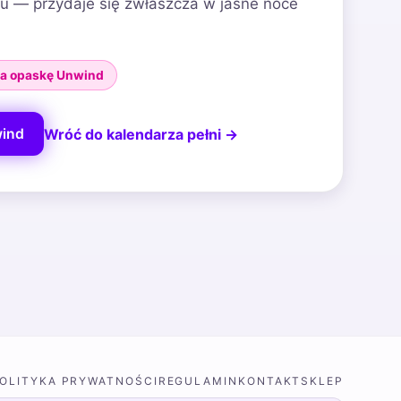
u — przydaje się zwłaszcza w jasne noce
 na opaskę Unwind
Wróć do kalendarza pełni →
ind
OLITYKA PRYWATNOŚCI
REGULAMIN
KONTAKT
SKLEP