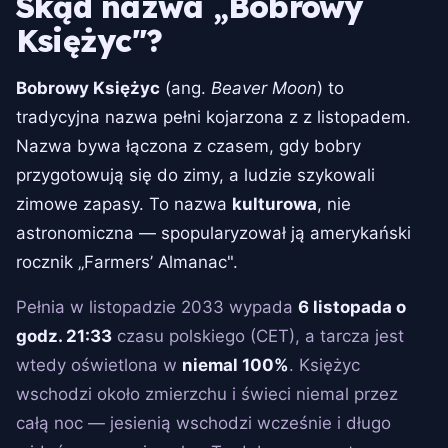
Skąd nazwa „Bobrowy
Księżyc"?
Bobrowy Księżyc
(ang.
Beaver Moon
) to
tradycyjna nazwa pełni kojarzona z z listopadem.
Nazwa bywa łączona z czasem, gdy bobry
przygotowują się do zimy, a ludzie szykowali
zimowe zapasy. To nazwa
kulturowa
, nie
astronomiczna — spopularyzował ją amerykański
rocznik „Farmers’ Almanac".
Pełnia w listopadzie 2033 wypada
6 listopada o
godz. 21:33
czasu polskiego (CET), a tarcza jest
wtedy oświetlona w
niemal 100%
. Księżyc
wschodzi około zmierzchu i świeci niemal przez
całą noc — jesienią wschodzi wcześnie i długo