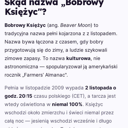
Skąd nazwa „Bobrowy
Księżyc"?
Bobrowy Księżyc
(ang.
Beaver Moon
) to
tradycyjna nazwa pełni kojarzona z z listopadem.
Nazwa bywa łączona z czasem, gdy bobry
przygotowują się do zimy, a ludzie szykowali
zimowe zapasy. To nazwa
kulturowa
, nie
astronomiczna — spopularyzował ją amerykański
rocznik „Farmers’ Almanac".
Pełnia w listopadzie 2009 wypada
2 listopada o
godz. 20:15
czasu polskiego (CET), a tarcza jest
wtedy oświetlona w
niemal 100%
. Księżyc
wschodzi około zmierzchu i świeci niemal przez
całą noc — jesienią wschodzi wcześnie i długo