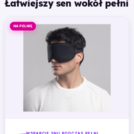
Łatwiejszy sen wokół pełni
NA PEŁNIĘ
WSPARCIE SNU PODCZAS PEŁNI