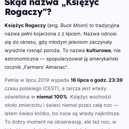
Skąd nazwa „Księżyc
Rogaczy"?
Księżyc Rogaczy
(ang.
Buck Moon
) to tradycyjna
nazwa pełni kojarzona z z lipcem. Nazwa odnosi
się do okresu, gdy młodym jeleniom zaczynały
wyraźnie rosnąć poroża. To nazwa
kulturowa
, nie
astronomiczna — spopularyzował ją amerykański
rocznik „Farmers’ Almanac".
Pełnia w lipcu 2019 wypada
16 lipca o godz. 23:39
czasu polskiego (CEST), a tarcza jest wtedy
oświetlona w
niemal 100%
. Księżyc wschodzi
około zmierzchu i świeci niemal przez całą noc —
latem świeci krótko, bo noce są wtedy najkrótsze.
To dobry moment na obserwację, ale też noc, w