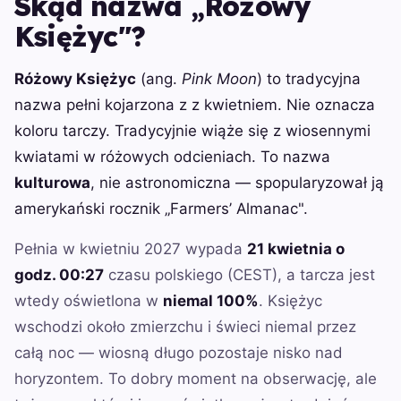
Skąd nazwa „Różowy
Księżyc"?
Różowy Księżyc
(ang.
Pink Moon
) to tradycyjna
nazwa pełni kojarzona z z kwietniem. Nie oznacza
koloru tarczy. Tradycyjnie wiąże się z wiosennymi
kwiatami w różowych odcieniach. To nazwa
kulturowa
, nie astronomiczna — spopularyzował ją
amerykański rocznik „Farmers’ Almanac".
Pełnia w kwietniu 2027 wypada
21 kwietnia o
godz. 00:27
czasu polskiego (CEST), a tarcza jest
wtedy oświetlona w
niemal 100%
. Księżyc
wschodzi około zmierzchu i świeci niemal przez
całą noc — wiosną długo pozostaje nisko nad
horyzontem. To dobry moment na obserwację, ale